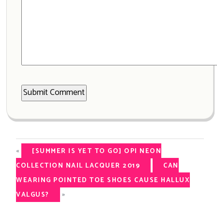
«
[SUMMER IS YET TO GO] OPI NEON
COLLECTION NAIL LACQUER 2019
CAN
WEARING POINTED TOE SHOES CAUSE HALLUX
»
VALGUS?