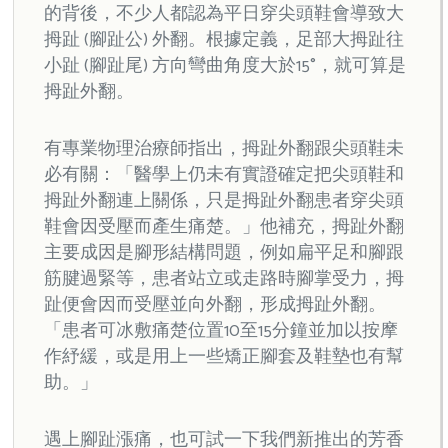
的背後，不少人都認為平日穿尖頭鞋會導致大
拇趾 (腳趾公) 外翻。根據定義，足部大拇趾往
小趾 (腳趾尾) 方向彎曲角度大於15°，就可算是
拇趾外翻。
有專業物理治療師指出，拇趾外翻跟尖頭鞋未
必有關：「醫學上仍未有實證確定把尖頭鞋和
拇趾外翻連上關係，只是拇趾外翻患者穿尖頭
鞋會因受壓而產生痛楚。」他補充，拇趾外翻
主要成因是腳形結構問題，例如扁平足和腳跟
筋腱過緊等，患者站立或走路時腳掌受力，拇
趾便會因而受壓並向外翻，形成拇趾外翻。
「患者可冰敷痛楚位置10至15分鐘並加以按摩
作紓緩，或是用上一些矯正腳套及鞋墊也有幫
助。」
遇上腳趾漲痛，也可試一下我們新推出的芳香