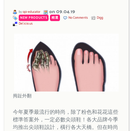
on 09.04.19
by
opi-educator
NEW PRODUCTS
,
精選
No Comments
Digg
Del.icio.us
拇趾外翻
今年夏季最流行的時尚，除了粉色和花花這些
標準答案外，一定必數尖頭鞋！各大品牌今季
均推出尖頭鞋設計，橫行各大天橋。但在時尚