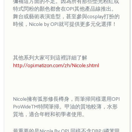
彌補這方面的不足。因為所有那些塋光粉紅或
特式閃粉的顏色都會在OPI其他產品線推出。
舞台或藝術表演造型，甚至參與cosplay打扮的
時候，Nicole by OPI就可提供更多元化選擇！
其他系列大家可到這裡詳細了解
http://opi.matizon.com/zh/Nicole.shtml
Nicole擁有弧形修長樽身，而筆掃同樣選用OPI
ProWideTM特闊筆掃。甲油的質地較薄，水形
質地，適合年輕和初學者使用。
最重要的是Nicola By OPI 同樣不含DBP (磷苯甲