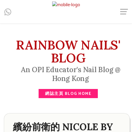
Central, Hong Kong - Manicure, Pedicure, Gel Nails, Acrylic Nail,
Men's Manicure, Nail Biter, Nail Party, 水晶甲, 男士美甲, 咬指甲
治療, Gel甲, 美甲, 美甲派對, 上門美甲, 香港, 中環
RAINBOW NAILS'
BLOG
An OPI Educator's Nail Blog @
Hong Kong
網誌主頁 BLOG HOME
繽紛前衛的 NICOLE BY