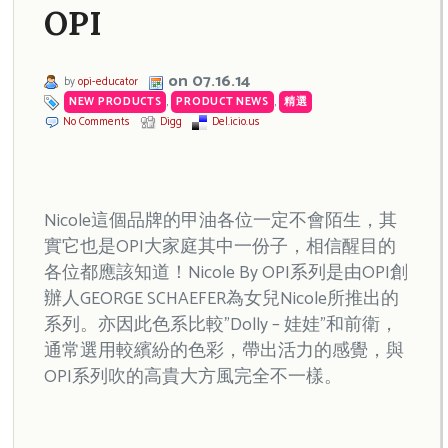
OPI
on 07.16.14
by
opi-educator
NEW PRODUCTS
,
PRODUCT NEWS
,
精選
No Comments
Digg
Del.icio.us
Nicole這個品牌的甲油各位一定不會陌生，其
實它也是OPI大家庭其中一份子，相信醒目的
各位都應該知道！Nicole By OPI系列是由OPI創
辦人GEORGE SCHAEFER為女兒Nicole所推出的
系列。亦因此色系比較”Dolly – 娃娃”和前衛，
通常選用較繽紛的色彩，帶出活力的感覺，與
OPI系列吹的高貴大方風完全不一樣。