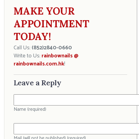
MAKE YOUR
APPOINTMENT
TODAY!
Call Us:
(852)2840-0660
Write to Us:
rainbownails @
rainbownails.com.hk
!
Leave a Reply
Name (required)
Mail (will not be published) (required)