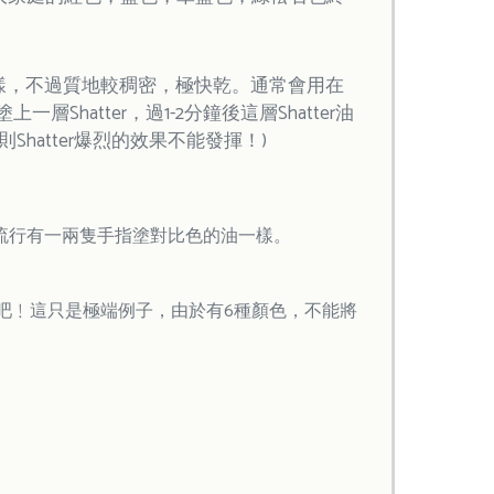
一樣，不過質地較稠密，極快乾。通常會用在
atter，過1-2分鐘後這層Shatter油
hatter爆烈的效果不能發揮！)
時很流行有一兩隻手指塗對比色的油一樣。
此一舉吧﹗這只是極端例子，由於有6種顏色，不能將