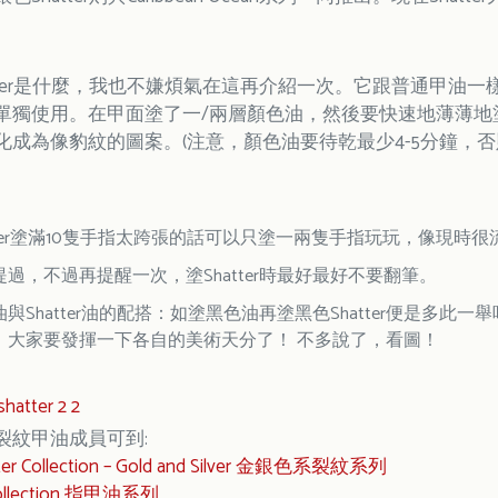
atter是什麼，我也不嫌煩氣在這再介紹一次。它跟普通甲油
獨使用。在甲面塗了一/兩層顏色油，然後要快速地薄薄地塗上一層Sh
成為像豹紋的圖案。(注意，顏色油要待乾最少4-5分鐘，否則S
tter塗滿10隻手指太跨張的話可以只塗一兩隻手指玩玩，像現
過，不過再提醒一次，塗Shatter時最好最好不要翻筆。
與Shatter油的配搭：如塗黑色油再塗黑色Shatter便是多
，大家要發揮一下各自的美術天分了！ 不多說了，看圖！
裂紋甲油成員可到:
atter Collection – Gold and Silver 金銀色系裂紋系列
j Collection 指甲油系列