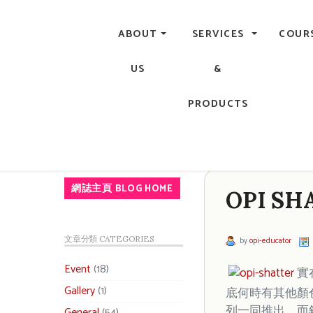
Central, Hong Kong - Manicure, Pedicure, Gel Nails, Acry
ABOUT
SERVICES
COUR
US
&
PRODUCTS
網誌主頁 BLOG HOME
OPI S
文章分類 CATEGORIES
by
opi-educator
Event
(18)
實
Gallery
(1)
底何時有其他顏色
列一同推出，而銀色
General
(54)