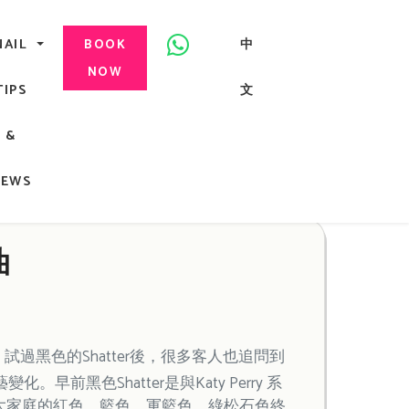
美甲, 咬指甲治療, Gel甲, 美甲, 美甲派對, 上門美甲, 香港, 中環
NAIL
中
BOOK
NOW
TIPS
文
G
&
ong
NEWS
油
黑色的Shatter後，很多客人也追問到
黑色Shatter是與Katy Perry 系
hatter大家庭的紅色，籃色，軍籃色，綠松石色終