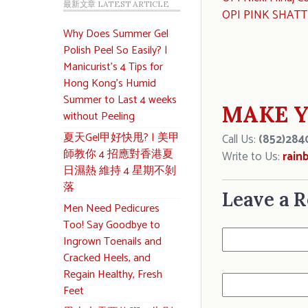
最新文章 LATEST ARTICLE
OPI PINK SHA
Why Does Summer Gel
Polish Peel So Easily? |
Manicurist’s 4 Tips for
Hong Kong’s Humid
Summer to Last 4 weeks
MAKE Y
without Peeling
夏天Gel甲好快甩? | 美甲
Call Us:
(852)284
師教你 4 招應對香港夏
Write to Us:
rain
日濕熱 維持 4 星期不剝
落
Leave a R
Men Need Pedicures
Too! Say Goodbye to
Ingrown Toenails and
Cracked Heels, and
Regain Healthy, Fresh
Feet