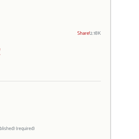
Share!
2.18K
!
ublished) (required)