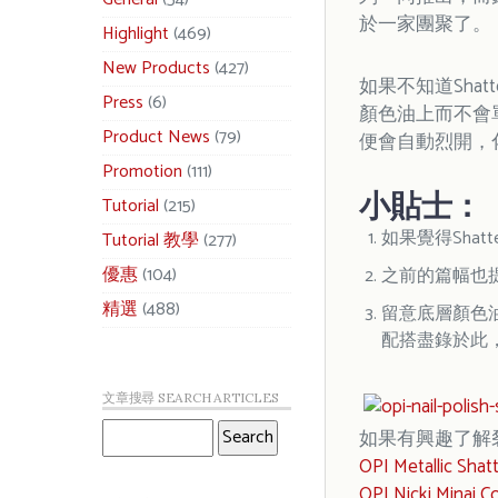
於一家團聚了。
Highlight
(469)
New Products
(427)
如果不知道Sh
Press
(6)
顏色油上而不會單
Product News
(79)
便會自動烈開，化
Promotion
(111)
小貼士：
Tutorial
(215)
如果覺得Sha
Tutorial 教學
(277)
優惠
(104)
之前的篇幅也提
精選
(488)
留意底層顏色油
配搭盡錄於此
文章搜尋 SEARCH ARTICLES
如果有興趣了解
OPI Metallic Sh
OPI Nicki Mina