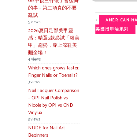
Gel甲後三件做了會後悔
的事 – 第二項真的不要
亂試
«
AMERICAN MA
5 views
美國指甲油系列
2026夏日足部美甲靈
感：精選5款必試「腳美
甲」趨勢，穿上涼鞋美
翻全場！
4 views
Which ones grows faster,
Finger Nails or Toenails?
3 views
Nail Lacquer Comparison
– OPI Nail Polish vs
Nicole by OPI vs CND
Vinylux
3 views
NUDE for Nail Art
Beginners