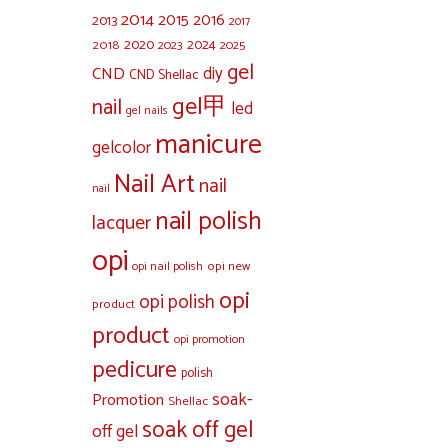
2014
2015
2016
2013
2017
2020
2024
2018
2023
2025
gel
diy
CND
CND Shellac
gel甲
nail
led
gel nails
manicure
gelcolor
Nail Art
nail
nail
nail polish
lacquer
opi
opi new
opi nail polish
opi
opi polish
product
product
opi promotion
pedicure
polish
soak-
Promotion
Shellac
soak off gel
off gel