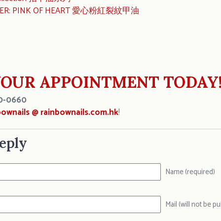
TTER: PINK OF HEART 愛心粉紅裂紋甲油
OUR APPOINTMENT TODAY
0-0660
bownails @ rainbownails.com.hk
!
eply
Name (required)
Mail (will not be p