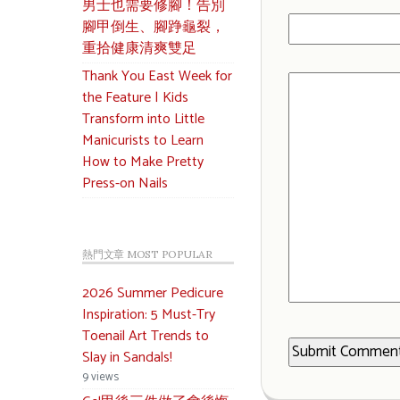
男士也需要修腳！告別
腳甲倒生、腳踭龜裂，
重拾健康清爽雙足
Thank You East Week for
the Feature | Kids
Transform into Little
Manicurists to Learn
How to Make Pretty
Press-on Nails
熱門文章 MOST POPULAR
2026 Summer Pedicure
Inspiration: 5 Must-Try
Toenail Art Trends to
Slay in Sandals!
9 views