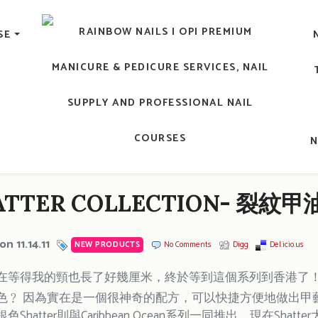
lic Nail, Men's Manicure, Nail Biter, Nail Party, 水晶甲, 男士
SE
RAINBOW NAILS' BLO
An OPI Educator's Nail Blog @ Hong K
HATTER COLLECTION- 裂紋甲
on 11.14.11
NEW PRODUCTS
No Comments
Digg
Del.icio.us
在等得我的頸也長了好幾厘米，終於等到這個系列到香港了！試過
﹖ 因為實在是一個很神奇的配方，可以快捷方便地做出甲藝變化。早前
Shatter則與Caribbean Ocean系列一同推出。現在S