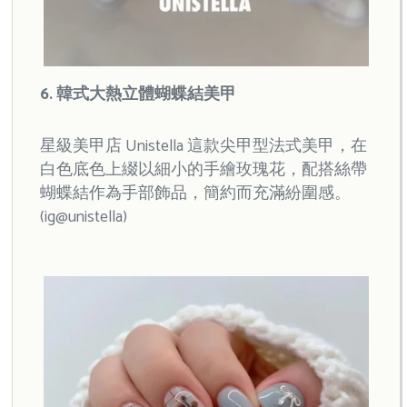
6. 韓式大熱立體蝴蝶結美甲
星級美甲店 Unistella 這款尖甲型法式美甲，在
白色底色上綴以細小的手繪玫瑰花，配搭絲帶
蝴蝶結作為手部飾品，簡約而充滿紛圍感。
(ig@unistella)