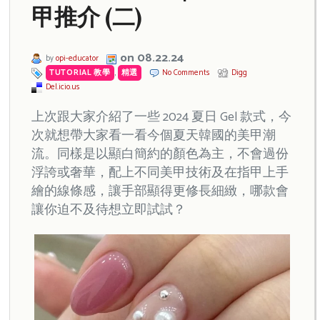
甲推介 (二)
on 08.22.24
by
opi-educator
TUTORIAL 教學
,
精選
No Comments
Digg
Del.icio.us
上次跟大家介紹了一些 2024 夏日 Gel 款式，今
次就想帶大家看一看今個夏天韓國的美甲潮
流。同樣是以顯白簡約的顏色為主，不會過份
浮誇或奢華，配上不同美甲技術及在指甲上手
繪的線條感，讓手部顯得更修長細緻，哪款會
讓你迫不及待想立即試試？