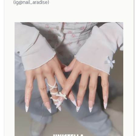
(ig@nail_aradise)