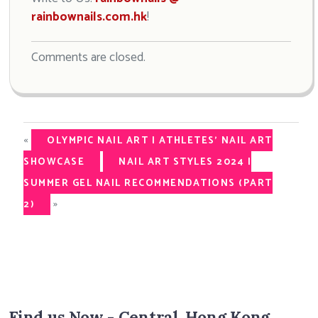
rainbownails.com.hk
!
Comments are closed.
«
OLYMPIC NAIL ART | ATHLETES’ NAIL ART
SHOWCASE
NAIL ART STYLES 2024 |
SUMMER GEL NAIL RECOMMENDATIONS (PART
»
2)
Find us Now - Central, Hong Kong