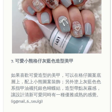
7. 可愛小熊格仔灰藍色造型美甲
如果喜歡可愛造型的美甲，可以在格仔圖案底
層上，配上小熊圖案裝飾；另外塗上灰藍色色
系指甲油襯托銀色蝴蝶結，造型帶點灰霧感，
讓設計清新可愛同時有一種優雅成熟的感覺。
(ig@nail_6_seulgi)