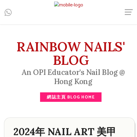
Central, Hong Kong - Manicure, Pedicure, Gel Nails, Acrylic Nail,
Men's Manicure, Nail Biter, Nail Party, 水晶甲, 男士美甲, 咬指甲
治療, Gel甲, 美甲, 美甲派對, 上門美甲, 香港, 中環
RAINBOW NAILS'
BLOG
An OPI Educator's Nail Blog @
Hong Kong
網誌主頁 BLOG HOME
2024年 NAIL ART 美甲