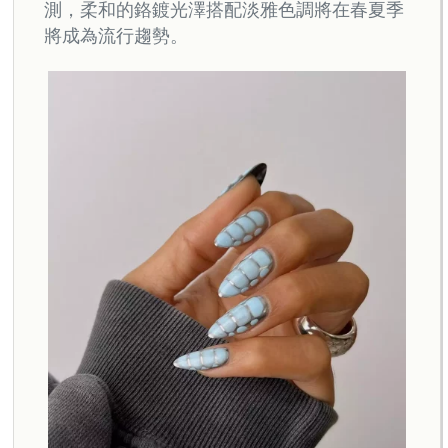
測，柔和的鉻鍍光澤搭配淡雅色調將在春夏季
將成為流行趨勢。