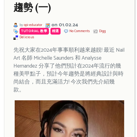
趨勢 (一)
on 01.02.24
by
opi-educator
TUTORIAL 教學
,
精選
No Comments
Digg
Del.icio.us
先祝大家在2024年事事順利越來越靚! 最近 Nail
Art 名師 Michelle Saunders 和 Analysse
Hernandez 分享了他們預計在2024年流行的幾
種美甲點子，預計今年趨勢是將經典設計與時
尚結合，而且充滿活力! 今次我們先介紹幾
款。