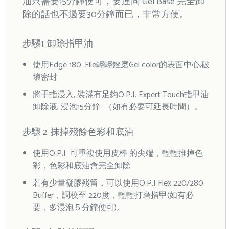
油只需要15分鐘便可，要連同 Gel Base 完全卸
除的話也不過要30分鐘而已，非常方便。
步驟1: 卸除指甲油
使用Edge 180 .File輕輕銼磨Gel color的表面中心,破
壞密封
將手指浸入, 裝滿有足夠O.P.I. Expert Touch指甲油
卸除液, 浸泡15分鐘 （如有必要可延長時間）。
步驟 2: 抹掉殘餘色彩和底油
使用O.P.I 可重複使用皮棒 的尖端，輕輕推掉色
彩，色彩和底油會完全卸除
若有少量凝膠殘留，可以使用O.P.I Flex 220/280
Buffer，調校至 220度，輕輕打磨指甲(如有必
要，多浸泡５分鐘便可)。