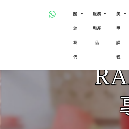
Central, Hong Kong - Manicure, Pedicure, Gel Nails, Acryl
十九年來，Rainbow Nails 一直為客人提供一站式正宗美
關
服務
美
於
和產
甲
讓
我
品
課
們
程
RA