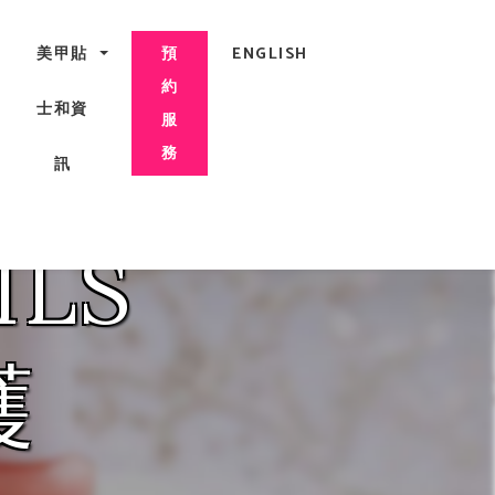
甲, 咬指甲治療, Gel甲, 美甲, 美甲派對, 上門美甲, 香港, 中環
美甲貼
ENGLISH
預
約
士和資
服
起來
務
訊
ILS
護