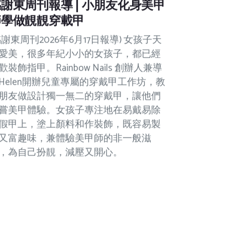
謝東周刊報導 | 小朋友化身美甲
師學做靚靚穿載甲
感謝東周刊2026年6月17日報導) 女孩子天
愛美，很多年紀小小的女孩子，都已經
歡裝飾指甲。Rainbow Nails 創辦人兼導
Helen開辦兒童專屬的穿戴甲工作坊，教
朋友做設計獨一無二的穿戴甲，讓他們
嘗美甲體驗。女孩子專注地在易戴易除
假甲上，塗上顏料和作裝飾，既容易製
又富趣味，兼體驗美甲師的非一般滋
，為自己扮靚，減壓又開心。