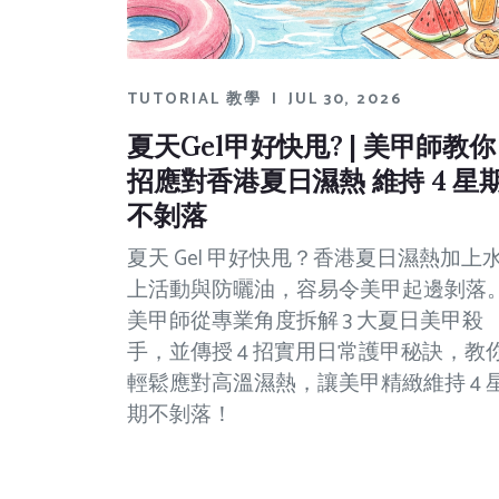
TUTORIAL 教學
|
JUL 30, 2026
夏天Gel甲好快甩? | 美甲師教你 
招應對香港夏日濕熱 維持 4 星
不剝落
夏天 Gel 甲好快甩？香港夏日濕熱加上
上活動與防曬油，容易令美甲起邊剝落
美甲師從專業角度拆解 3 大夏日美甲殺
手，並傳授 4 招實用日常護甲秘訣，教
輕鬆應對高溫濕熱，讓美甲精緻維持 4 
期不剝落！