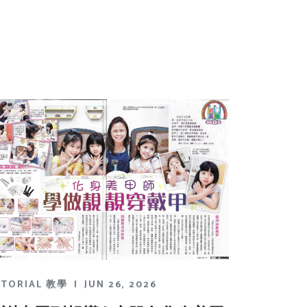
UTORIAL 教學
|
JUN 26, 2026