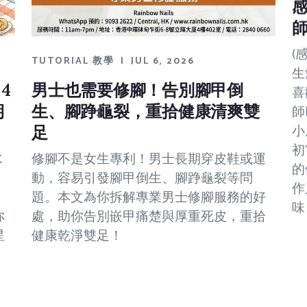
感
(
TUTORIAL 教學
|
JUL 6, 2026
生
4
男士也需要修腳！告別腳甲倒
喜
期
生、腳踭龜裂，重拾健康清爽雙
師
小
足
初
水
修腳不是女生專利！男士長期穿皮鞋或運
的
。
動，容易引發腳甲倒生、腳踭龜裂等問
作
題。本文為你拆解專業男士修腳服務的好
味
你
處，助你告別嵌甲痛楚與厚重死皮，重拾
星
健康乾淨雙足！