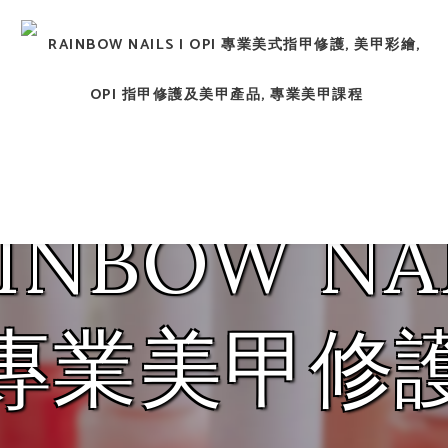
ic Nail, Men's Manicure, Nail Biter, Nail Party, 水晶甲, 男士美
式指甲修護、修腳服務，以及在香港銷售各種 OPI 美甲用品。
您的指甲看
21週年優惠
INBOW NA
華麗動人！
優惠詳情
專業美甲修
預約服務