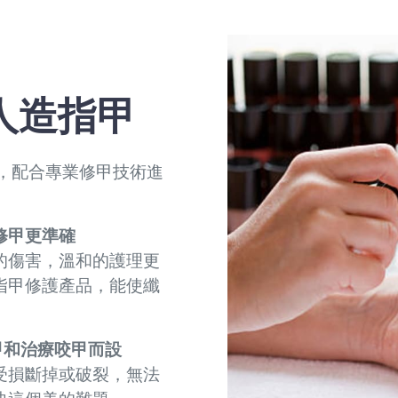
人造指甲
，配合專業修甲技術進
修甲更準確
的傷害，溫和的護理更
指甲修護產品，能使纖
甲和治療咬甲而設
受損斷掉或破裂，無法