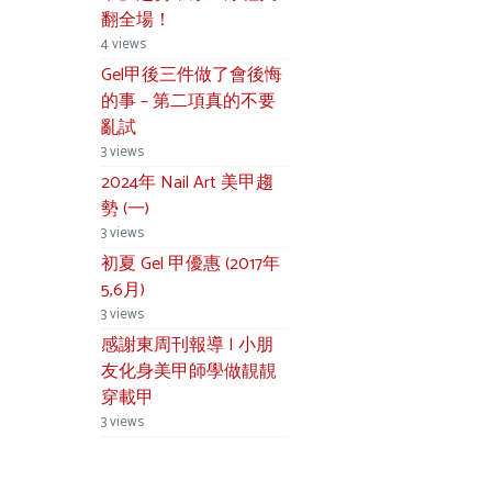
翻全場！
4 views
Gel甲後三件做了會後悔
的事 – 第二項真的不要
亂試
3 views
2024年 Nail Art 美甲趨
勢 (一)
3 views
初夏 Gel 甲優惠 (2017年
5,6月)
3 views
感謝東周刊報導 | 小朋
友化身美甲師學做靚靚
穿載甲
3 views