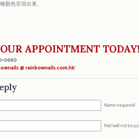
l 的 12種顏色呈現出來。
OUR APPOINTMENT TODAY
0-0660
bownails @ rainbownails.com.hk
!
eply
Name (required)
Mail (will not be p