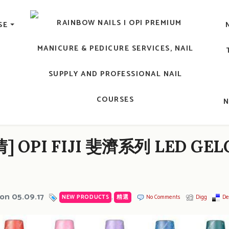
lic Nail, Men's Manicure, Nail Biter, Nail Party, 水晶甲, 男士
SE
RAINBOW NAILS' BLO
An OPI Educator's Nail Blog @ Hong K
 OPI FIJI 斐濟系列 LED GEL
on 05.09.17
NEW PRODUCTS
,
精選
No Comments
Digg
Del