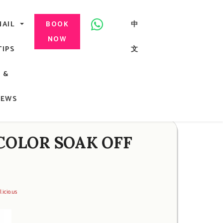
美甲, 咬指甲治療, Gel甲, 美甲, 美甲派對, 上門美甲, 香港, 中環
NAIL
中
BOOK
NOW
TIPS
文
G
&
ong
NEWS
COLOR SOAK OFF
.icio.us