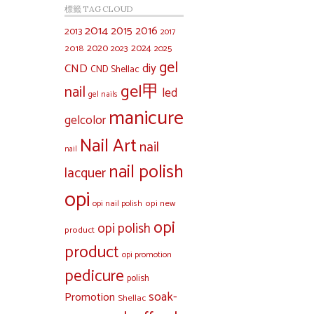
標籤 TAG CLOUD
2014
2015
2016
2013
2017
2020
2024
2018
2023
2025
gel
diy
CND
CND Shellac
gel甲
nail
led
gel nails
manicure
gelcolor
Nail Art
nail
nail
nail polish
lacquer
opi
opi new
opi nail polish
opi
opi polish
product
product
opi promotion
pedicure
polish
soak-
Promotion
Shellac