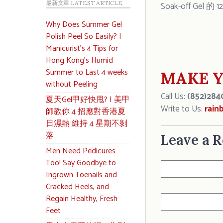
最新文章 LATEST ARTICLE
Soak-off Ge
Why Does Summer Gel
Polish Peel So Easily? |
Manicurist’s 4 Tips for
Hong Kong’s Humid
Summer to Last 4 weeks
MAKE Y
without Peeling
Call Us:
(852)284
夏天Gel甲好快甩? | 美甲
Write to Us:
rain
師教你 4 招應對香港夏
日濕熱 維持 4 星期不剝
落
Leave a R
Men Need Pedicures
Too! Say Goodbye to
Ingrown Toenails and
Cracked Heels, and
Regain Healthy, Fresh
Feet