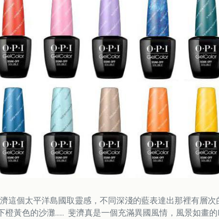
 系列從斐濟這個太平洋島國取靈感，不同深淺的藍表達出那裡有
黃色的沙灘…… 斐濟真是一個充滿異國風情，風景如畫的DREAM P