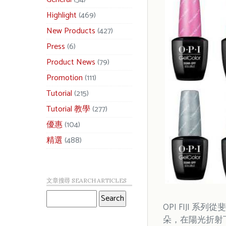
Highlight
(469)
New Products
(427)
Press
(6)
Product News
(79)
Promotion
(111)
Tutorial
(215)
Tutorial 教學
(277)
優惠
(104)
精選
(488)
文章搜尋 SEARCH ARTICLES
OPI FIJI
朵，在陽光折射下橙