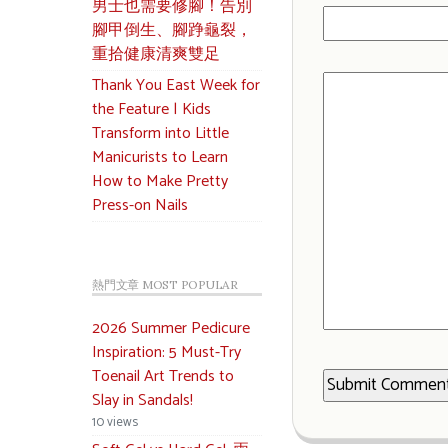
男士也需要修腳！告別
腳甲倒生、腳踭龜裂，
重拾健康清爽雙足
Thank You East Week for
the Feature | Kids
Transform into Little
Manicurists to Learn
How to Make Pretty
Press-on Nails
熱門文章 MOST POPULAR
2026 Summer Pedicure
Inspiration: 5 Must-Try
Toenail Art Trends to
Slay in Sandals!
10 views