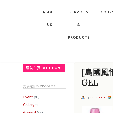
Central, Hong Kong - Manicure, Pedicure, Gel Nails, Acry
ABOUT
SERVICES
COUR
US
&
PRODUCTS
網誌主頁 BLOG HOME
[島國風情]
GEL
文章分類 CATEGORIES
Event
(18)
by
opi-educator
Gallery
(1)
General
(54)