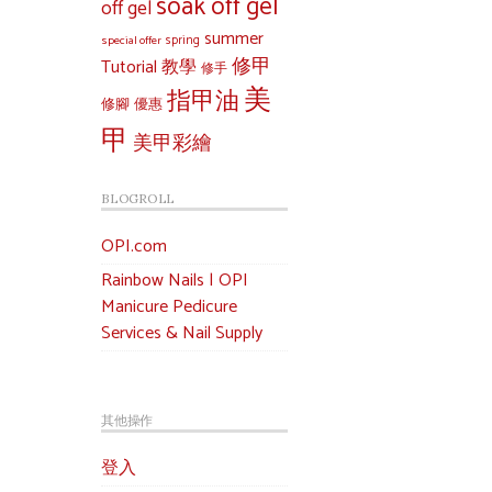
soak off gel
off gel
summer
special offer
spring
修甲
Tutorial 教學
修手
美
指甲油
修腳
優惠
甲
美甲彩繪
BLOGROLL
OPI.com
Rainbow Nails | OPI
Manicure Pedicure
Services & Nail Supply
其他操作
登入