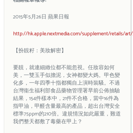
相關報章報導:
2015年5月26日 蘋果日報
http://hk.apple.nextmedia.com/supplement/retails/ar
【扮靚籽：美妝解密】
要靚，就連細緻位都不能忽視。任妝容如何
美，一雙玉手似擔泥，女神都變大媽。甲色變
化多，一年四季十指都獨自上演時裝騷。不過
台灣衞生福利部食品藥物管理署早前公佈抽驗
結果，154件樣本中，21件不合格，當中16件為
指甲油，甲醛含量最高的產品，超出台灣安全
標準75ppm的210倍。違規情況如此嚴重，難道
我們整天都敷了毒藥在甲上？