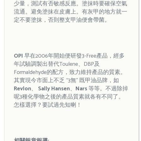
少量，測試有否敏感反應。塗抹時要確保空氣
流通。避免塗抹在皮膚上。有灰甲的地方就一
定不要塗抹，否則整支甲油便會帶菌。
OPI
早在2006年開始便研發3-Free產品，經多
年試驗調製出替代Toulene、DBP及
Formaldehyde的配方，致力維持產品的質素。
其實現今市面上不乏 “3無” 既甲油品牌，如
Revlon
、
Sally Hansen
、
Nars
等等。不過除掉
呢3種化學物之後的產品質素就各有不同了。
怎樣選擇？要試過先知喇！