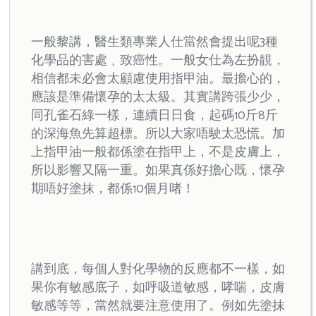
一般黎講，醫生類專業人仕當然會提出呢3種
化學品的害處﹑致癌性。一般女仕為左扮靚，
相信都未必會太顧慮使用指甲油。最擔心的，
應該是準備懷孕的太太級。其實講跨張少少，
同孔雀石綠一樣，連續日日食，起碼10斤8斤
的深海魚先算超標。所以大家唔駛太恐慌。加
上指甲油一般都係塗在指甲上，不是皮膚上，
所以影響又隔一重。如果真係好擔心既，懷孕
期唔好塗抹，都係10個月啫！
講到底，每個人對化學物的反應都不一樣，如
果你有敏感底子，如呼吸道敏感，哮喘，皮膚
敏感等等，當然就要注意使用了。例如先塗抹