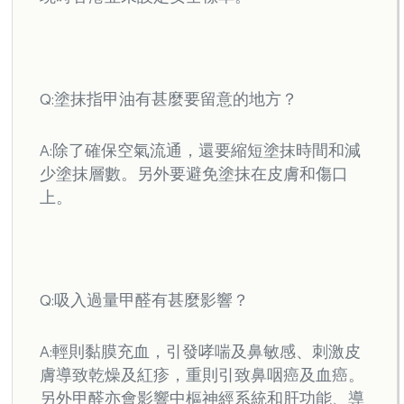
Q:塗抹指甲油有甚麼要留意的地方？
A:除了確保空氣流通，還要縮短塗抹時間和減
少塗抹層數。另外要避免塗抹在皮膚和傷口
上。
Q:吸入過量甲醛有甚麼影響？
A:輕則黏膜充血，引發哮喘及鼻敏感、刺激皮
膚導致乾燥及紅疹，重則引致鼻咽癌及血癌。
另外甲醛亦會影響中樞神經系統和肝功能、導