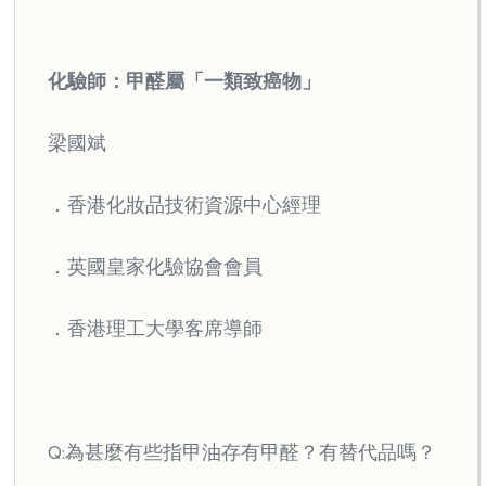
化驗師：甲醛屬「一類致癌物」
梁國斌
．香港化妝品技術資源中心經理
．英國皇家化驗協會會員
．香港理工大學客席導師
Q:為甚麼有些指甲油存有甲醛？有替代品嗎？