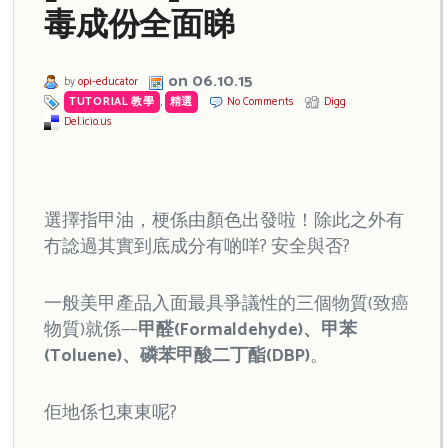
毒成份全面睇
on 06.10.15
by
opi-educator
TUTORIAL 教學
,
精選
No Comments
Digg
Del.icio.us
選擇指甲油，梗係由顏色出發啦！除此之外有
冇諗過其實到底成分有啲咩? 安全與否?
一般美甲產品入面最具爭議性的三個物質(致癌
物質)就係—–
甲醛(Formaldehyde)、
甲苯
(Toluene)、
磷苯甲酸二丁酯(DBP)
。
佢地係乜東東呢?