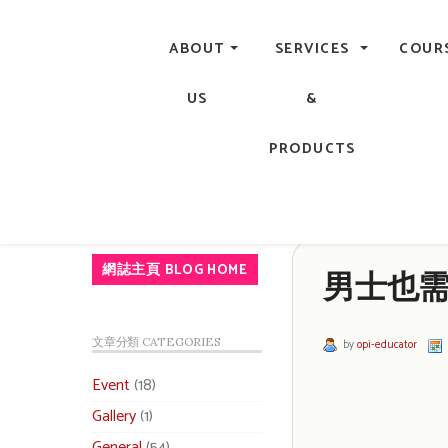
Central, Hong Kong - Manicure, Pedicure, Gel Nails, Acry
ABOUT
SERVICES
COUR
US
&
PRODUCTS
網誌主頁 BLOG HOME
男士也
文章分類 CATEGORIES
by
opi-educator
Event
(18)
Gallery
(1)
General
(54)