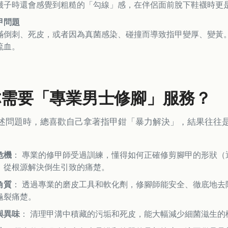
襪子時還會感覺到粗糙的「勾線」感，在伴侶面前脫下鞋襪時更
甲問題
滿倒刺、死皮，或者因為真菌感染、碰撞而導致指甲變厚、變黃
流血。
你需要「專業男士修腳」服務？
述問題時，總喜歡自己拿著指甲鉗「暴力解決」，結果往往
危機
： 專業的修甲師受過訓練，懂得如何正確修剪腳甲的形狀
，從根源解決倒生引致的痛楚。
角質
： 透過專業的磨皮工具和軟化劑，修腳師能安全、徹底地
龜裂痛楚。
與異味
： 清理甲溝中積藏的污垢和死皮，能大幅減少細菌滋生