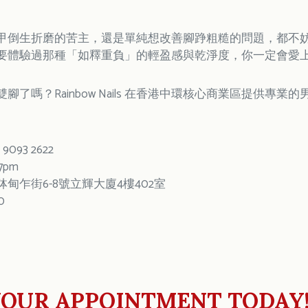
。
甲倒生折磨的苦主，還是單純想改善腳踭粗糙的問題，都不
要體驗過那種「如釋重負」的輕盈感與乾淨度，你一定會愛
腳了嗎？Rainbow Nails 在香港中環核心商業區提供
9093 2622
7pm
甸乍街6-8號立輝大廈4樓402室
0
OUR APPOINTMENT TODAY