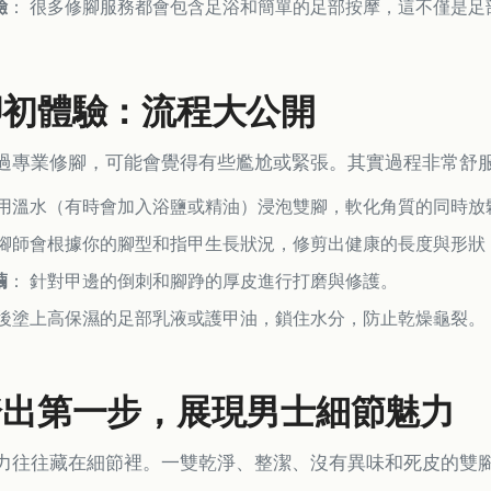
驗
： 很多修腳服務都會包含足浴和簡單的足部按摩，這不僅是足
腳初體驗：流程大公開
過專業修腳，可能會覺得有些尷尬或緊張。其實過程非常舒
先用溫水（有時會加入浴鹽或精油）浸泡雙腳，軟化角質的同時放
修腳師會根據你的腳型和指甲生長狀況，修剪出健康的長度與形狀
繭
： 針對甲邊的倒刺和腳踭的厚皮進行打磨與修護。
最後塗上高保濕的足部乳液或護甲油，鎖住水分，防止乾燥龜裂。
踏出第一步，展現男士細節魅力
力往往藏在細節裡。一雙乾淨、整潔、沒有異味和死皮的雙