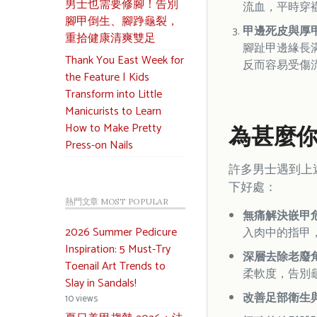
男士也需要修腳！告別
流血，平時穿
腳甲倒生、腳踭龜裂，
甲邊死皮與厚
重拾健康清爽雙足
腳趾甲邊緣長
Thank You East Week for
反而容易受傷
the Feature | Kids
Transform into Little
Manicurists to Learn
How to Make Pretty
為甚麼
Press-on Nails
許多男士遇到上
下好處：
熱門文章 MOST POPULAR
無痛解決嵌甲
2026 Summer Pedicure
入肉中的指甲
Inspiration: 5 Must-Try
深層去除老廢
Toenail Art Trends to
柔軟度，告別
Slay in Sandals!
改善足部衛生
10 views