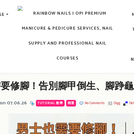
lic Nail, Men's Manicure, Nail Biter, Nail Party, 水晶甲, 男士
SE
RAINBOW NAILS' BLO
An OPI Educator's Nail Blog @ Hong K
需要修腳！告別腳甲倒生、腳踭龜
on 07.06.26
TUTORIAL 教學
,
精選
No Comments
Digg
Del