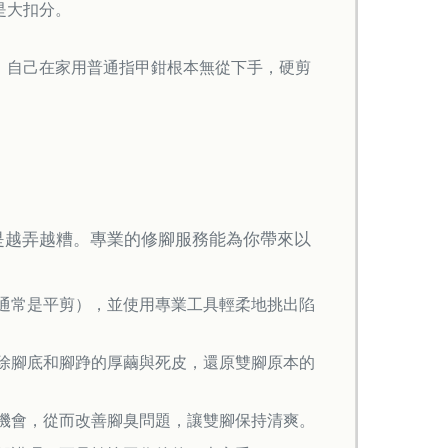
是大扣分。
。自己在家用普通指甲鉗根本無從下手，硬剪
是越弄越糟。專業的修腳服務能為你帶來以
（通常是平剪），並使用專業工具輕柔地挑出陷
去除腳底和腳踭的厚繭與死皮，還原雙腳原本的
的機會，從而改善腳臭問題，讓雙腳保持清爽。