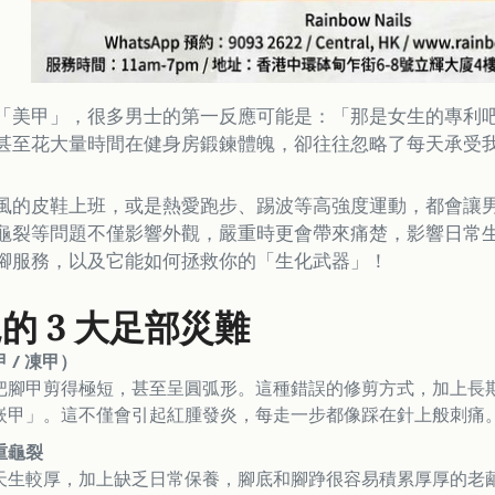
「美甲」，很多男士的第一反應可能是：「那是女生的專利
甚至花大量時間在健身房鍛鍊體魄，卻往往忽略了每天承受
風的皮鞋上班，或是熱愛跑步、踢波等高強度運動，都會讓
龜裂等問題不僅影響外觀，嚴重時更會帶來痛楚，影響日常
腳服務，以及它能如何拯救你的「生化武器」！
的 3 大足部災難
 / 凍甲）
把腳甲剪得極短，甚至呈圓弧形。這種錯誤的修剪方式，加上長
嵌甲」。這不僅會引起紅腫發炎，每走一步都像踩在針上般刺痛
重龜裂
天生較厚，加上缺乏日常保養，腳底和腳踭很容易積累厚厚的老