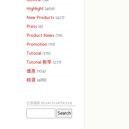
Highlight
(469)
New Products
(427)
Press
(6)
Product News
(79)
Promotion
(111)
Tutorial
(215)
Tutorial 教學
(277)
優惠
(104)
精選
(488)
文章搜尋 SEARCH ARTICLES