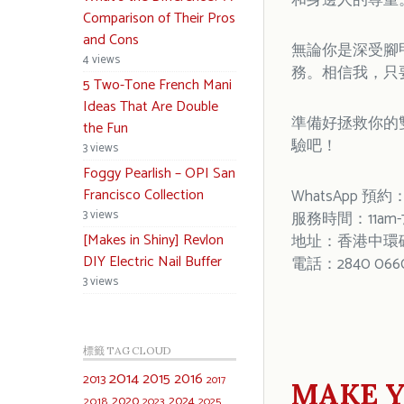
和身邊人的尊重
Comparison of Their Pros
and Cons
無論你是深受腳
4 views
務。相信我，只
5 Two-Tone French Mani
Ideas That Are Double
準備好拯救你的雙
the Fun
驗吧！
3 views
Foggy Pearlish – OPI San
Francisco Collection
WhatsApp 預約：
3 views
服務時間：11am-
[Makes in Shiny] Revlon
地址：香港中環砵
DIY Electric Nail Buffer
電話：2840 066
3 views
標籤 TAG CLOUD
2014
2015
2016
2013
2017
MAKE Y
2020
2024
2018
2023
2025