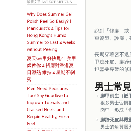
最新文章 LATEST ARTICLE
Why Does Summer Gel
Polish Peel So Easily? |
Manicurist’s 4 Tips for
說到「修腳」或
Hong Kong’s Humid
重髮型、護膚，
Summer to Last 4 weeks
without Peeling
長期穿著密不透
夏天Gel甲好快甩? | 美甲
甲邊死皮、腳踭
師教你 4 招應對香港夏
也需要專業的修
日濕熱 維持 4 星期不剝
落
男士常見
Men Need Pedicures
Too! Say Goodbye to
腳甲倒生（嵌甲
Ingrown Toenails and
很多男士習慣
Cracked Heels, and
肉中，形成「
Regain Healthy, Fresh
腳踭死皮與嚴
Feet
男士的角質層