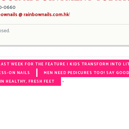
0-0660
bownails @ rainbownails.com.hk
!
osed.
AST WEEK FOR THE FEATURE | KIDS TRANSFORM INTO L
ESS-ON NAILS
MEN NEED PEDICURES TOO! SAY GOO
»
IN HEALTHY, FRESH FEET