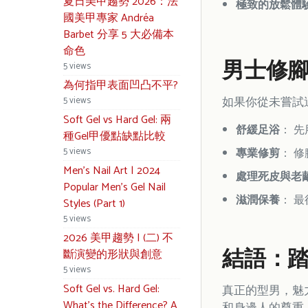
夏日美甲趨勢 2026：法
極致的放鬆體
國美甲專家 Andréa
Barbet 分享 5 大必備本
命色
男士修
5 views
為何指甲表面凹凸不平?
如果你從未嘗試
5 views
Soft Gel vs Hard Gel: 兩
舒緩足浴
： 
種Gel甲優點缺點比較
5 views
專業修剪
： 
Men’s Nail Art | 2024
處理死皮與老
Popular Men’s Gel Nail
滋潤保養
： 
Styles (Part 1)
5 views
2026 美甲趨勢 | (二) 不
結語：
斷演變的形狀與創意
5 views
Soft Gel vs. Hard Gel:
真正的型男，魅
What’s the Difference? A