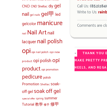
gel
diy
Call Us:
(852)284
CND
CND Shellac
Write to Us:
rain
gel甲
nail
led
gel nails
manicure
gelcolor
Comments are cl
Nail Art
nail
nail
nail polish
lacquer
opi
opi new
opi nail polish
«
THANK YOU E
opi
opi polish
MAKE PRETTY PR
product
product
HEELS, AND REGA
opi promotion
pedicure
polish
soak-
Promotion
Shellac
soak off gel
off gel
summer
special offer
spring
修甲
Tutorial 教學
修手