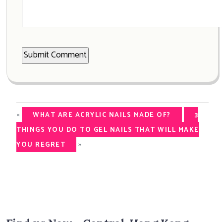
«
WHAT ARE ACRYLIC NAILS MADE OF?
3
THINGS YOU DO TO GEL NAILS THAT WILL MAKE
»
YOU REGRET