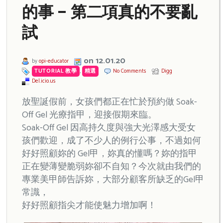
的事 – 第二項真的不要亂
試
on 12.01.20
by
opi-educator
TUTORIAL 教學
,
精選
No Comments
Digg
Del.icio.us
放聖誕假前，女孩們都正在忙於預約做 Soak-
Off Gel 光療指甲，迎接假期來臨。
Soak-Off Gel 因高持久度與強大光澤感大受女
孩們歡迎，成了不少人的例行公事，不過如何
好好照顧妳的 Gel甲，妳真的懂嗎？妳的指甲
正在變薄變脆弱妳卻不自知？今次就由我們的
專業美甲師告訴妳，大部分顧客所缺乏的Gel甲
常識，
好好照顧指尖才能使魅力增加啊！