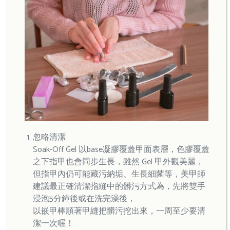
忽略清潔
Soak-Off Gel 以base凝膠覆蓋甲面表層，色膠覆蓋
之下指甲也會同步生長，雖然 Gel 甲外觀美麗，
但指甲內仍可能藏污納垢、生長細菌等，美甲師
建議最正確清潔指縫中的髒污方式為，先將雙手
浸泡5分鐘後或在洗完澡後，
以嵌甲棒順著甲縫把髒污挖出來，一周至少要清
潔一次喔！