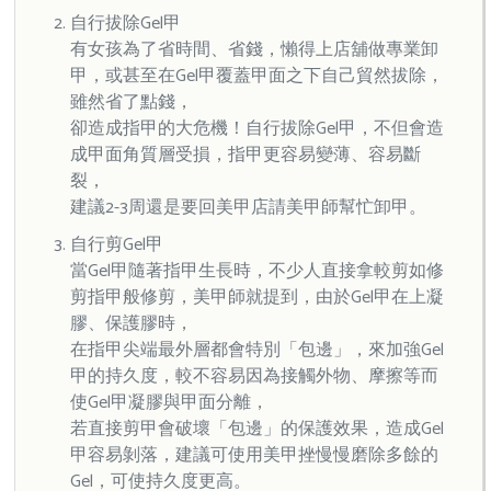
自行拔除Gel甲
有女孩為了省時間、省錢，懶得上店舖做專業卸
甲，或甚至在Gel甲覆蓋甲面之下自己貿然拔除，
雖然省了點錢，
卻造成指甲的大危機！自行拔除Gel甲，不但會造
成甲面角質層受損，指甲更容易變薄、容易斷
裂，
建議2-3周還是要回美甲店請美甲師幫忙卸甲。
自行剪Gel甲
當Gel甲隨著指甲生長時，不少人直接拿較剪如修
剪指甲般修剪，美甲師就提到，由於Gel甲在上凝
膠、保護膠時，
在指甲尖端最外層都會特別「包邊」，來加強Gel
甲的持久度，較不容易因為接觸外物、摩擦等而
使Gel甲凝膠與甲面分離，
若直接剪甲會破壞「包邊」的保護效果，造成Gel
甲容易剝落，建議可使用美甲挫慢慢磨除多餘的
Gel，可使持久度更高。