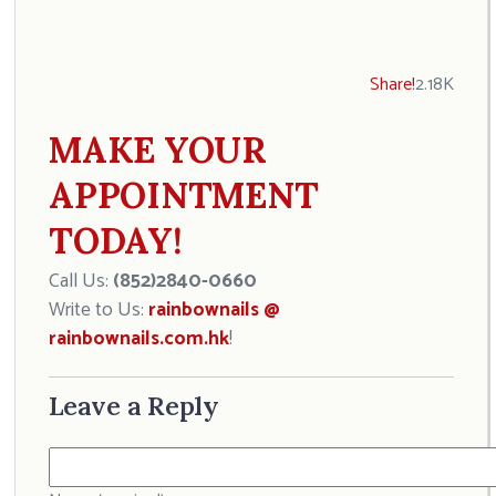
Share!
2.18K
MAKE YOUR
APPOINTMENT
TODAY!
Call Us:
(852)2840-0660
Write to Us:
rainbownails @
rainbownails.com.hk
!
Leave a Reply