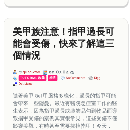
美甲族注意！指甲過長可
能會受傷，快來了解這三
個情況
on 07.02.25
by
opi-educator
TUTORIAL 教學
,
精選
No Comments
Digg
Del.icio.us
隨著美甲 Gel 甲風格多樣化，過長的指甲可能
會帶來一些隱憂。最近有醫院急症室工作的醫
生表示，因為指甲過長或裝飾品勾到物品而導
致指甲受傷的案例其實很常見，這些受傷不僅
影響美觀，有時甚至需要拔掉指甲！今天，