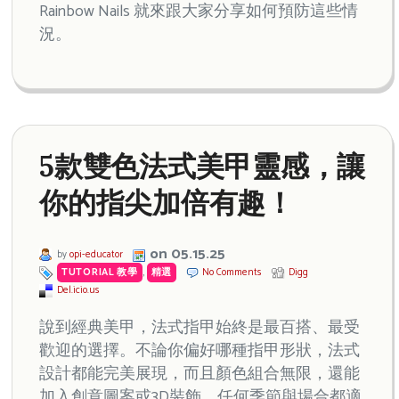
Rainbow Nails 就來跟大家分享如何預防這些情
況。
5款雙色法式美甲靈感，讓
你的指尖加倍有趣！
on 05.15.25
by
opi-educator
TUTORIAL 教學
,
精選
No Comments
Digg
Del.icio.us
說到經典美甲，法式指甲始終是最百搭、最受
歡迎的選擇。不論你偏好哪種指甲形狀，法式
設計都能完美展現，而且顏色組合無限，還能
加入創意圖案或3D裝飾，任何季節與場合都適