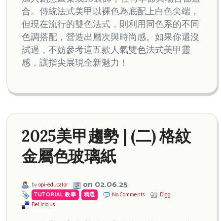
合。傳統法式美甲以裸色為底配上白色尖端，
但現在流行的雙色法式，則利用同色系的不同
色調搭配，營造出層次與時尚感。如果你還沒
試過，不妨參考這五款人氣雙色法式美甲靈
感，讓指尖展現全新魅力！
2025美甲趨勢 | (二) 格紋
金屬色玻璃紙
on 02.06.25
by
opi-educator
TUTORIAL 教學
,
精選
No Comments
Digg
Del.icio.us