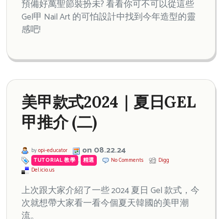
預備好萬聖節裝扮未? 看看你可不可以從這些
Gel甲 Nail Art 的可怕設計中找到今年造型的靈
感吧!
美甲款式2024｜夏日GEL
甲推介 (二)
on 08.22.24
by
opi-educator
TUTORIAL 教學
,
精選
No Comments
Digg
Del.icio.us
上次跟大家介紹了一些 2024 夏日 Gel 款式，今
次就想帶大家看一看今個夏天韓國的美甲潮
流。