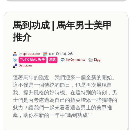
馬到功成 | 馬年男士美甲
推介
on 01.14.26
by
opi-educator
TUTORIAL 教學
,
精選
No Comments
Digg
Del.icio.us
隨著馬年的臨近，我們迎來一個全新的開始。
這不僅是一個傳統的節日，也是再次展現自
我、提升風格的好時機。在這特別的時刻，男
士們是否考慮過為自己的指尖增添一些獨特的
魅力？讓我們一起來看看適合男士的美甲推
薦，助你在新的一年中“馬到功成”！