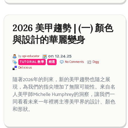
2026 美甲趨勢 | (一) 顏色
與設計的華麗變身
on 12.24.25
by
opi-educator
TUTORIAL 教學
,
精選
No Comments
Digg
Del.icio.us
隨著2026年的到來，新的美甲趨勢也隨之展
現，為我們的指尖增加了無限可能性。來自名
人美甲師Michelle Humphrey的洞察，讓我們一
同看看未來一年裡將主導美甲界的設計、顏色
和形狀。