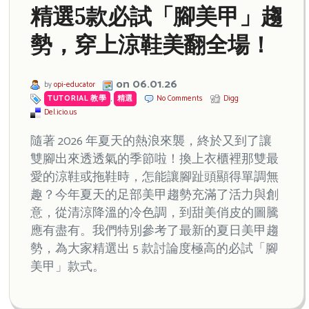
精選5款必試「腳美甲」趨
勢，穿上涼鞋美翻全場！
on 06.01.26
by
opi-educator
TUTORIAL 教學
,
精選
No Comments
Digg
Del.icio.us
隨著 2026 年夏天的熱浪來襲，終於又到了讓
雙腳出來透透氣的季節啦！換上衣櫃裡那雙最
愛的涼鞋或拖鞋時，怎能讓腳趾頭顯得單調無
趣？今年夏天的足部美甲趨勢充滿了活力與創
意，從清涼降溫的冷色調，到甜美俏皮的圖騰
應有盡有。我們特別參考了最新的夏日美甲趨
勢，為大家精選出 5 款討論度極高的必試「腳
美甲」款式。