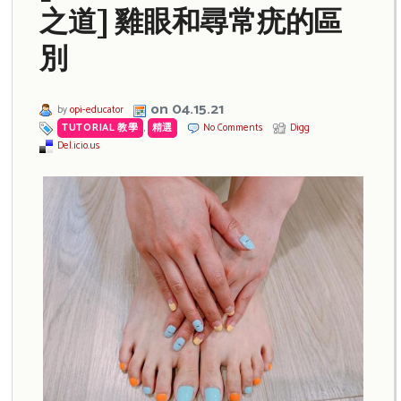
之道] 雞眼和尋常疣的區
別
on 04.15.21
by
opi-educator
TUTORIAL 教學
,
精選
No Comments
Digg
Del.icio.us