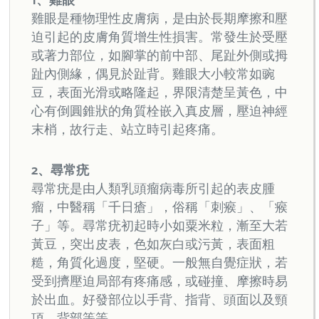
1、雞眼
雞眼是種物理性皮膚病，是由於長期摩擦和壓
迫引起的皮膚角質增生性損害。常發生於受壓
或著力部位，如腳掌的前中部、尾趾外側或拇
趾內側緣，偶見於趾背。雞眼大小較常如豌
豆，表面光滑或略隆起，界限清楚呈黃色，中
心有倒圓錐狀的角質栓嵌入真皮層，壓迫神經
末梢，故行走、站立時引起疼痛。
2、尋常疣
尋常疣是由人類乳頭瘤病毒所引起的表皮腫
瘤，中醫稱「千日瘡」，俗稱「刺瘊」、「瘊
子」等。尋常疣初起時小如粟米粒，漸至大若
黃豆，突出皮表，色如灰白或污黃，表面粗
糙，角質化過度，堅硬。一般無自覺症狀，若
受到擠壓迫局部有疼痛感，或碰撞、摩擦時易
於出血。好發部位以手背、指背、頭面以及頸