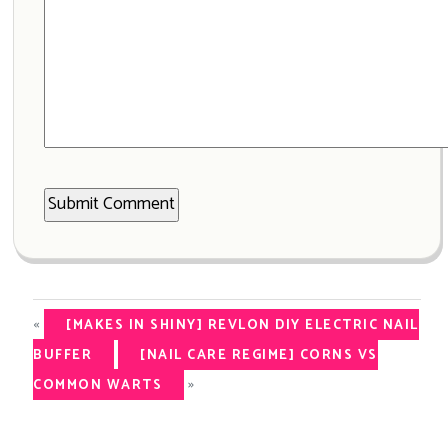
«
[MAKES IN SHINY] REVLON DIY ELECTRIC NAIL
BUFFER
[NAIL CARE REGIME] CORNS VS
»
COMMON WARTS