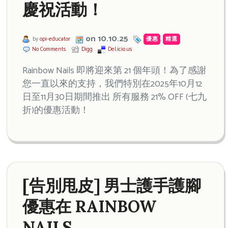
慶祝活動！
on 10.10.25
by
opi-educator
優惠
,
精選
No Comments
Digg
Del.icio.us
Rainbow Nails 即將迎來第 21 個年頭！為了感謝
您一直以來的支持，我們特別在2025年10月12
日至11月30日期間推出 所有服務 21% OFF (七九
折)的優惠活動！
[告別甩皮] 男士護手護腳
優惠在 RAINBOW
NAILS