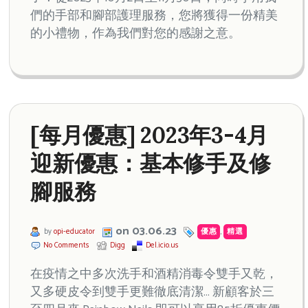
們的手部和腳部護理服務，您將獲得一份精美
的小禮物，作為我們對您的感謝之意。
[每月優惠] 2023年3-4月
迎新優惠：基本修手及修
腳服務
on 03.06.23
by
opi-educator
優惠
,
精選
No Comments
Digg
Del.icio.us
在疫情之中多次洗手和酒精消毒令雙手又乾，
又多硬皮令到雙手更難徹底清潔… 新顧客於三