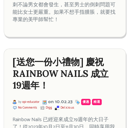
刺不論男女都會發生，甚至男士的倒刺問題可
能比女士更嚴重。如果不想手指腫脹，就要找
專業的美甲師幫忙！
[送您一份小禮物] 慶祝
RAINBOW NAILS 成立
19週年！
on 10.02.23
by
opi-educator
優惠
,
精選
No Comments
Digg
Del.icio.us
Rainbow Nails 已經迎來成立19週年的大日子
了！從2023年10月2日至11月30日，同時享用我