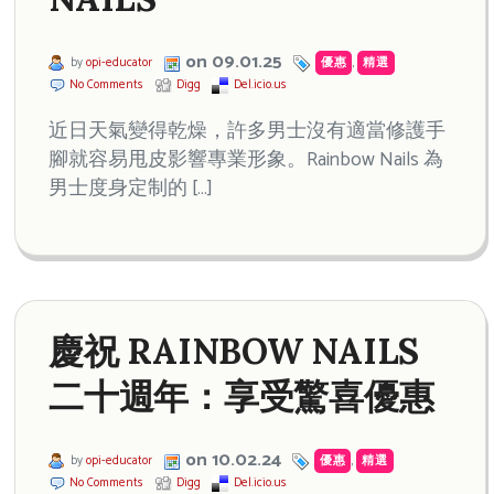
on 09.01.25
by
opi-educator
優惠
,
精選
No Comments
Digg
Del.icio.us
近日天氣變得乾燥，許多男士沒有適當修護手
腳就容易甩皮影響專業形象。Rainbow Nails 為
男士度身定制的 […]
慶祝 RAINBOW NAILS
二十週年：享受驚喜優惠
on 10.02.24
by
opi-educator
優惠
,
精選
No Comments
Digg
Del.icio.us