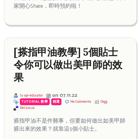
家開心Share，即時預約啦！
[搽指甲油教學] 5個貼士
令你可以做出美甲師的效
果
on 07.11.22
by
opi-educator
TUTORIAL 教學
,
精選
No Comments
Digg
Del.icio.us
搽指甲油不是件難事，但要如何做出如美甲師
搽出來的效果？就靠這5個小貼士。