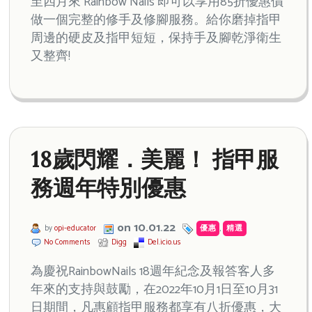
至四月來 Rainbow Nails 即可以享用85折優惠價
做一個完整的修手及修腳服務。給你磨掉指甲
周邊的硬皮及指甲短短，保持手及腳乾淨衛生
又整齊!
18歲閃耀．美麗！ 指甲服
務週年特別優惠
on 10.01.22
by
opi-educator
優惠
,
精選
No Comments
Digg
Del.icio.us
為慶祝RainbowNails 18週年紀念及報答客人多
年來的支持與鼓勵，在2022年10月1日至10月31
日期間，凡惠顧指甲服務都享有八折優惠，大